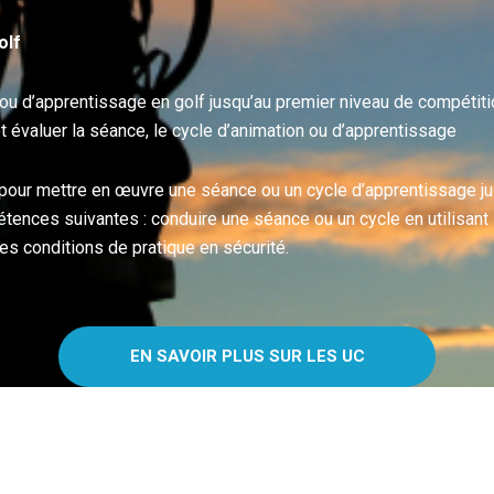
olf
 ou d’apprentissage en golf jusqu’au premier niveau de compétiti
 et évaluer la séance, le cycle d’animation ou d’apprentissage
 pour mettre en œuvre une séance ou un cycle d’apprentissage j
ences suivantes : conduire une séance ou un cycle en utilisant l
es conditions de pratique en sécurité.
EN SAVOIR PLUS SUR LES UC