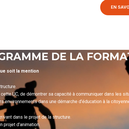
EN SAVO
GRAMME DE LA FORMA
ue soit la mention
tructure.
e cette UC, de démontrer sa capacité à communiquer dans les situ
rs environnements dans une démarche d’éducation à la citoyennet
ivant dans le projet de la structure.
n projet d’animation.