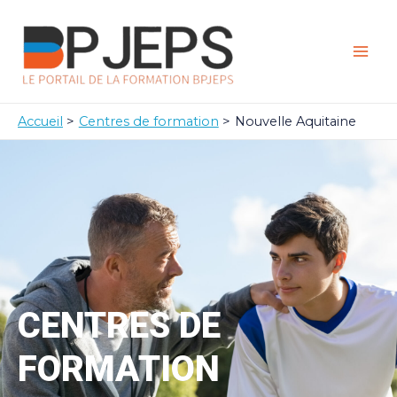
Aller
Mai
au
Men
contenu
Accueil
Centres de formation
Nouvelle Aquitaine
CENTRES DE
FORMATION