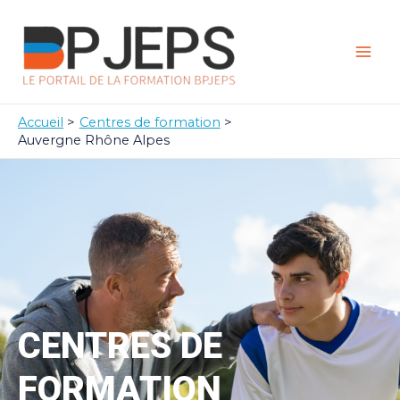
Aller
Mai
au
Men
contenu
Accueil
Centres de formation
Auvergne Rhône Alpes
CENTRES DE
FORMATION