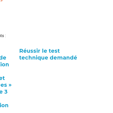
ES
ts :
Réussir le test
 de
technique demandé
tion
et
ées »
e 3
ion