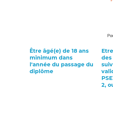
F
Pou
Être âgé(e) de 18 ans
Etre
minimum dans
des 
l'année du passage du
sui
diplôme
vali
PSE
2, o