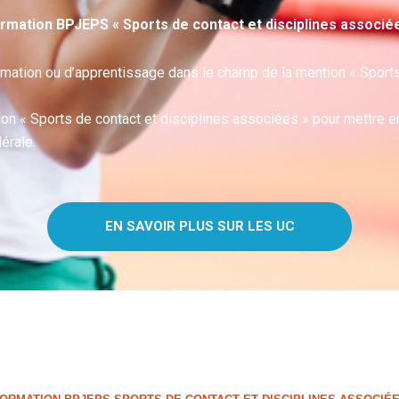
formation BPJEPS « Sports de contact et disciplines associé
imation ou d’apprentissage dans le champ de la mention « Sports
tion « Sports de contact et disciplines associées » pour mettre
érale.
EN SAVOIR PLUS SUR LES UC