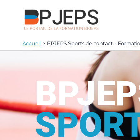
Aller
au
contenu
Accueil
BPJEPS Sports de contact – Format
BPJEP
SPORT