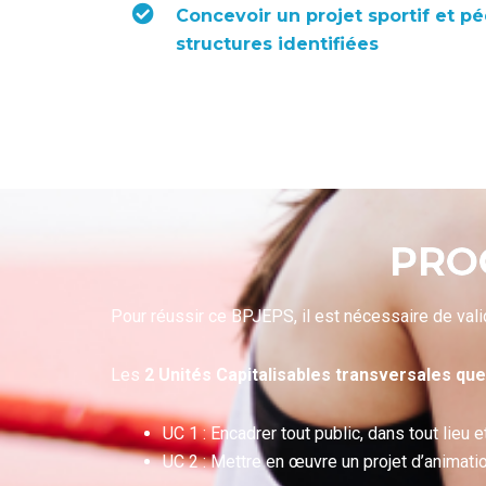
Concevoir un projet sportif et 
structures identifiées
PRO
Pour réussir ce BPJEPS, il est nécessaire de valid
Les
2 Unités Capitalisables transversales quel
UC 1 : Encadrer tout public, dans tout lieu e
UC 2 : Mettre en œuvre un projet d’animation