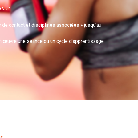
es »
:
 de contact et disciplines associées » jusqu’au
 en œuvre une séance ou un cycle d’apprentissage