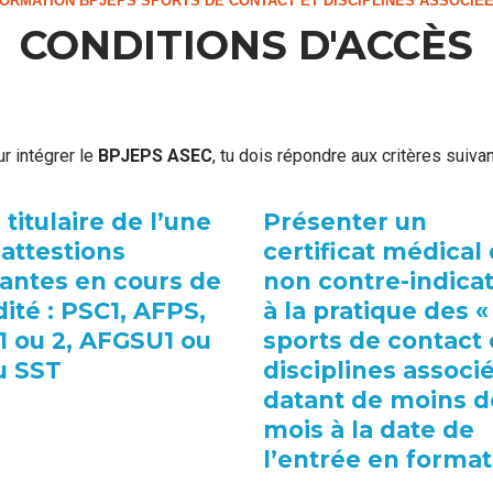
ORMATION BPJEPS SPORTS DE CONTACT ET DISCIPLINES ASSOCIÉ
CONDITIONS D'ACCÈS
r intégrer le
BPJEPS ASEC
, tu dois répondre aux critères suivan
 titulaire de l’une
Présenter un
attestions
certificat médical
vantes en cours de
non contre-indica
dité : PSC1, AFPS,
à la pratique des «
1 ou 2, AFGSU1 ou
sports de contact 
u SST
disciplines associ
datant de moins d
mois à la date de
l’entrée en format