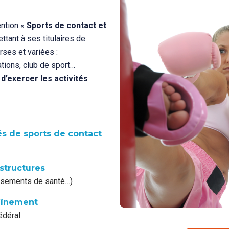
ention «
Sports de contact et
tant à ses titulaires de
rses et variées :
tions, club de sport…
e
d’exercer les activités
és de sports de contact
 structures
lissements de santé…)
raînement
édéral