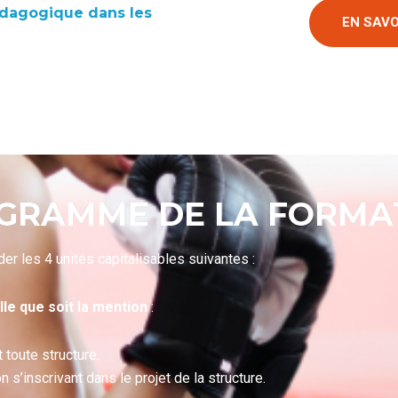
pédagogique dans les
EN SAVO
GRAMME DE LA FORMA
er les 4 unités capitalisables suivantes :
le que soit la mention
:
t toute structure.
 s’inscrivant dans le projet de la structure.