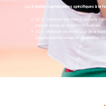
Les
2 Unités Capitalisables spécifiques à la 
UC 3 : Concevoir une séance, un cycle d’an
premier niveau de compétition fédérale.
UC 4 : Mobiliser les techniques de la men
jusqu’au premier niveau de compétition féd