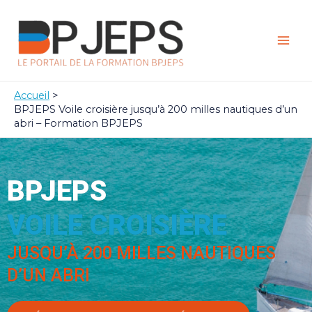
Aller
Mai
au
Men
contenu
Accueil
BPJEPS Voile croisière jusqu’à 200 milles nautiques d’un
abri – Formation BPJEPS
BPJEPS
VOILE CROISIÈRE
JUSQU’À 200 MILLES NAUTIQUES
D’UN ABRI