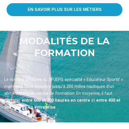
EN SAVOIR PLUS SUR LES MÉTIERS
MODALITÉS DE LA
FORMATION
Le nombre d’heures du BPJEPS spécialité « Educateur Sportif »
mention « Voile croisière jusqu’à 200 milles nautiques d’un
abri » dépend du centre de formation. En moyenne, il faut
compter
entre 600 et 700 heures en centre
et
entre 400 et
500 heures en entreprise
.