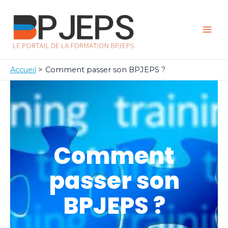
Aller
Mai
au
Men
contenu
Accueil
Comment passer son BPJEPS ?
Comment
passer son
BPJEPS ?