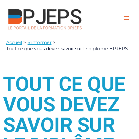
Aller
Mai
au
Men
contenu
Accueil
S'informer
Tout ce que vous devez savoir sur le diplôme BPJEPS
TOUT CE QUE
VOUS DEVEZ
SAVOIR SUR